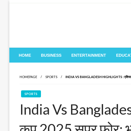
Skip
to
content
HOME
BUSINESS
ENTERTAINMENT
EDUCA
HOMEPAGE
SPORTS
INDIA VS BANGLADESH HIGHLIGHTS : एशिया कप 2025 स
SPORTS
India Vs Banglades
कप 2025 सुपर फोर: भार