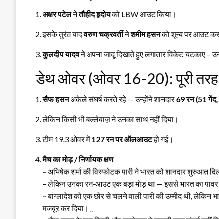
अक्षर पटेल
ने
तौहीद हृदोय
को LBW आउट किया।
इसके तुरंत बाद
वरुण चक्रवर्ती
ने
शमीम हसन
को शून्य पर आउट कर
कुलदीप यादव
ने अपना जादू दिखाते हुए लगातार विकेट चटकाए – उन्
डेथ ओवर (ओवर 16-20): पूरी तरह
सैफ हसन
अकेले संघर्ष करते रहे — उन्होंने शानदार
69 रन (51 गेंद,
लेकिन किसी भी बल्लेबाज़ ने उनका साथ नहीं दिया।
टीम 19.3 ओवर में
127 रन पर ऑलआउट
हो गई।
मैच का मोड़ / निर्णायक क्षण
– अभिषेक शर्मा की विस्फोटक पारी ने भारत को शानदार शुरुआत द
– लेकिन उनका रन‑आउट एक बड़ा मोड़ था — इससे भारत का पावर
– बांग्लादेश को एक छोर से चलने वाली पारी की उम्मीद थी, लेकिन भा
मजबूर कर दिया।