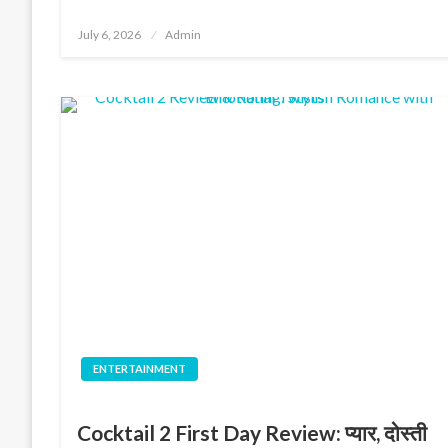
Posted
July 6, 2026
Admin
on
ENTERTAINMENT
Cocktail 2 First Day Review: प्यार, दोस्ती