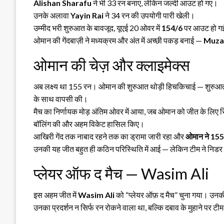
Alishan Sharafu
ने भी 33 रन बनाए, लेकिन जल्दी आउट हो गए।
उनके अलावा
Yayin Rai
ने 34 रन की उपयोगी पारी खेली।
उम्मीद भरी शुरुआत के बावजूद, यूएई 20 ओवर में
154/6
पर आउट हो 
ओमान की गेंदबाज़ी ने मध्यक्रम और अंत में अच्छी पकड़ बनाई —
Muza
ओमान की चेज़ और क्लाइमेक्स
अब लक्ष्य था 155 रन। ओमान की शुरुआत थोड़ी हिचकिचाई — शुरुआती
के साथ वापसी की।
मैच का निर्णायक मोड़ अंतिम ओवर में आया, जब ओमान को जीत के लिए सि
बॉलिंग की और अहम विकेट हासिल किए।
आखिरी गेंद तक नाबाद रहने तक का ड्रामा जारी रहा और
ओमान ने 15
उनकी यह जीत बहुत ही कठिन परिस्थिति में आई — लेकिन टीम ने निडर 
प्लेयर ऑफ द मैच — Wasim Ali
इस अहम जीत में
Wasim Ali
को “प्लेयर ऑफ़ द मैच” चुना गया। उनकी गे
उनका प्रदर्शन न सिर्फ रन रोकने वाला था, बल्कि दबाव के मुहाने पर ट