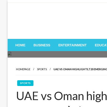
Skip
to
content
HOME
BUSINESS
ENTERTAINMENT
EDUCA
HOMEPAGE
SPORTS
UAE VS OMAN HIGHLIGHTS,T20 EMERGING ASIA CUP
SPORTS
UAE vs Oman high