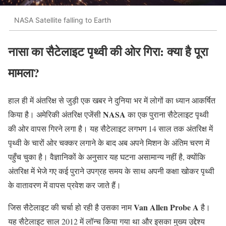
NASA Satellite falling to Earth
नासा
का
सैटेलाइट
पृथ्वी
की
ओर
गिरा:
क्या
है
पूरा
मामला?
हाल
ही
में
अंतरिक्ष
से
जुड़ी
एक
खबर
ने
दुनिया
भर
में
लोगों
का
ध्यान
आकर्षित
NASA
किया
है।
अमेरिकी
अंतरिक्ष
एजेंसी
का
एक
पुराना
सैटेलाइट
पृथ्वी
की
ओर
वापस
गिरने
लगा
है।
यह
सैटेलाइट
लगभग
14
साल
तक
अंतरिक्ष
में
पृथ्वी
के
चारों
ओर
चक्कर
लगाने
के
बाद
अब
अपने
मिशन
के
अंतिम
चरण
में
पहुँच
चुका
है।
वैज्ञानिकों
के
अनुसार
यह
घटना
असामान्य
नहीं
है,
क्योंकि
अंतरिक्ष
में
भेजे
गए
कई
पुराने
उपग्रह
समय
के
साथ
अपनी
कक्षा
खोकर
पृथ्वी
के
वातावरण
में
वापस
प्रवेश
कर
जाते
हैं।
Van Allen Probe A
जिस
सैटेलाइट
की
चर्चा
हो
रही
है
उसका
नाम
है।
यह
सैटेलाइट
साल
2012
में
लॉन्च
किया
गया
था
और
इसका
मुख्य
उद्देश्य