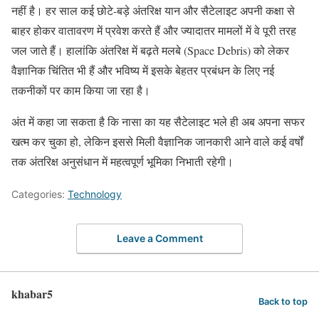
नहीं
है।
हर
साल
कई
छोटे-
बड़े
अंतरिक्ष
यान
और
सैटेलाइट
अपनी
कक्षा
से
बाहर
होकर
वातावरण
में
प्रवेश
करते
हैं
और
ज्यादातर
मामलों
में
वे
पूरी
तरह
जल
जाते
हैं।
हालांकि
अंतरिक्ष
में
बढ़ते
मलबे (
Space
Debris)
को
लेकर
वैज्ञानिक
चिंतित
भी
हैं
और
भविष्य
में
इसके
बेहतर
प्रबंधन
के
लिए
नई
तकनीकों
पर
काम
किया
जा
रहा
है।
अंत
में
कहा
जा
सकता
है
कि
नासा
का
यह
सैटेलाइट
भले
ही
अब
अपना
सफर
खत्म
कर
चुका
हो,
लेकिन
इससे
मिली
वैज्ञानिक
जानकारी
आने
वाले
कई
वर्षों
तक
अंतरिक्ष
अनुसंधान
में
महत्वपूर्ण
भूमिका
निभाती
रहेगी।
Categories:
Technology
Leave a Comment
khabar5
Back to top