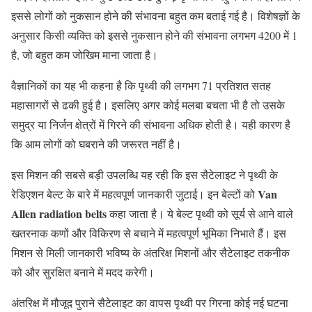
इससे
लोगों
को
नुकसान
होने
की
संभावना
बहुत
कम
बताई
गई
है।
विशेषज्ञों
के
अनुसार
किसी
व्यक्ति
को
इससे
नुकसान
होने
की
संभावना
लगभग
4200
में
1
है,
जो
बहुत
कम
जोखिम
माना
जाता
है।
वैज्ञानिकों
का
यह
भी
कहना
है
कि
पृथ्वी
की
लगभग
71
प्रतिशत
सतह
महासागरों
से
ढकी
हुई
है।
इसलिए
अगर
कोई
मलबा
बचता
भी
है
तो
उसके
समुद्र
या
निर्जन
क्षेत्रों
में
गिरने
की
संभावना
अधिक
होती
है।
यही
कारण
है
कि
आम
लोगों
को
घबराने
की
जरूरत
नहीं
है।
इस
मिशन
की
सबसे
बड़ी
उपलब्धि
यह
रही
कि
इस
सैटेलाइट
ने
पृथ्वी
के
Van
रेडिएशन
बेल्ट
के
बारे
में
महत्वपूर्ण
जानकारी
जुटाई।
इन
बेल्टों
को
Allen radiation belts
कहा
जाता
है।
ये
बेल्ट
पृथ्वी
को
सूर्य
से
आने
वाले
खतरनाक
कणों
और
विकिरण
से
बचाने
में
महत्वपूर्ण
भूमिका
निभाते
हैं।
इस
मिशन
से
मिली
जानकारी
भविष्य
के
अंतरिक्ष
मिशनों
और
सैटेलाइट
तकनीक
को
और
सुरक्षित
बनाने
में
मदद
करेगी।
अंतरिक्ष
में
मौजूद
पुराने
सैटेलाइट
का
वापस
पृथ्वी
पर
गिरना
कोई
नई
घटना