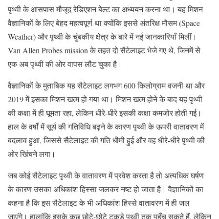
पृथ्वी
के
आसपास
मौजूद
रेडिएशन
बेल्ट
का
अध्ययन
करना
था।
यह
मिशन
वैज्ञानिकों
के
लिए
बेहद
महत्वपूर्ण
था
क्योंकि
इससे
अंतरिक्ष
मौसम (
Space
Weather)
और
पृथ्वी
के
चुंबकीय
क्षेत्र
के
बारे
में
नई
जानकारियाँ
मिलीं।
Van Allen Probes mission
के
तहत
दो
सैटेलाइट
भेजे
गए
थे,
जिनमें
से
एक
अब
पृथ्वी
की
ओर
वापस
लौट
चुका
है।
वैज्ञानिकों
के
मुताबिक
यह
सैटेलाइट
लगभग
600
किलोग्राम
वजनी
था
और
2019
में
इसका
मिशन
खत्म
हो
गया
था।
मिशन
खत्म
होने
के
बाद
यह
पृथ्वी
की
कक्षा
में
ही
घूमता
रहा,
लेकिन
धीरे-
धीरे
इसकी
कक्षा
कमजोर
होती
गई।
हाल
के
वर्षों
में
सूर्य
की
गतिविधि
बढ़ने
के
कारण
पृथ्वी
के
ऊपरी
वातावरण
में
बदलाव
हुआ,
जिससे
सैटेलाइट
की
गति
धीमी
हुई
और
वह
धीरे-
धीरे
पृथ्वी
की
ओर
खिंचने
लगा।
जब
कोई
सैटेलाइट
पृथ्वी
के
वातावरण
में
प्रवेश
करता
है
तो
अत्यधिक
घर्षण
के
कारण
उसका
अधिकांश
हिस्सा
जलकर
नष्ट
हो
जाता
है।
वैज्ञानिकों
का
कहना
है
कि
इस
सैटेलाइट
के
भी
अधिकांश
हिस्से
वातावरण
में
ही
जल
जाएंगे।
हालांकि
इसके
कुछ
छोटे-
छोटे
टुकड़े
पृथ्वी
तक
पहुँच
सकते
हैं,
लेकिन