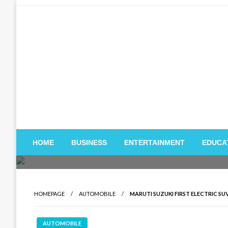
Skip
to
content
HOME
BUSINESS
ENTERTAINMENT
EDUCA
HOMEPAGE
AUTOMOBILE
MARUTI SUZUKI FIRST ELECTRIC SUV, THE E
AUTOMOBILE