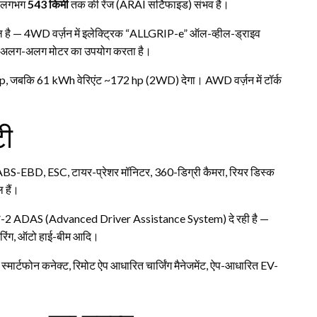
ें लगभग
543 किमी
तक की रेंज (ARAI सर्टिफाइड) संभव है।
िल है — 4WD वर्ज़न में इलेक्ट्रिक “ALLGRIP-e” ऑल-व्हील-ड्राइव
र पर अलग-अलग मोटर का उपयोग करता है।
p, जबकि 61 kWh वेरिएंट ~172 hp (2WD) देगा। AWD वर्ज़न में टॉर्क
टी
ेक + ABS-EBD, ESC, टायर-प्रेशर मॉनिटर, 360-डिग्री कैमरा, रियर डिस्क
 हैं।
 लेवल-2 ADAS (Advanced Driver Assistance System) दे रही है —
निटरिंग, ऑटो हाई-बीम आदि।
 स्मार्टफोन कनेक्ट, रिमोट ऐप आधारित चार्जिंग मैनेजमेंट, ऐप-आधारित EV-