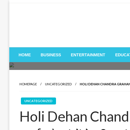
Skip
to
content
HOME
BUSINESS
ENTERTAINMENT
EDUCA
HOMEPAGE
UNCATEGORIZED
HOLI DEHAN CHANDRA GRAHAN 2026: शुभ म
UNCATEGORIZED
Holi Dehan Chandr