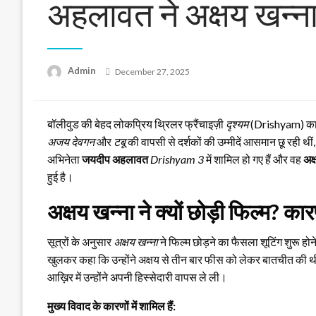
अहलावत ने अक्षय खन्ना
Posted
Admin
December 27, 2025
on
बॉलीवुड की बेहद लोकप्रिय थ्रिलर फ्रैंचाइज़ी
दृश्यम
(Drishyam) क
अजय देवगन
और
टबू
की वापसी से दर्शकों की उम्मीदें आसमान छू रही थीं
अभिनेता
जयदीप अहलावत
Drishyam 3
में शामिल हो गए हैं और वह
अक्
हुई है।
अक्षय खन्ना ने क्यों छोड़ी फिल्म? क
सूत्रों के अनुसार
अक्षय खन्ना
ने फिल्म छोड़ने का फैसला शूटिंग शुरू होन
खुलकर कहा कि उन्होंने अक्षय से तीन बार फीस को लेकर बातचीत की थी औ
आख़िर में उन्होंने अपनी हिस्सेदारी वापस ले ली।
मुख्य विवाद के कारणों में शामिल हैं: