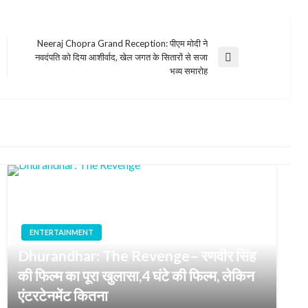
Neeraj Chopra Grand Reception: पीएम मोदी ने
नवदंपति को दिया आशीर्वाद, खेल जगत के सितारों से सजा
Next
भव्य समारोह
Post
ENTERTAINMENT
Dhurandhar: The Revenge– रणवीर सिंह
की फिल्म का पूरा खुलासा,4 घंटे की फिल्म, लेकिन
एंटरटेनमेंट कितना