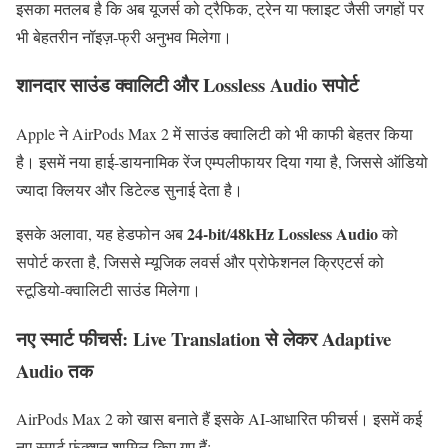
इसका
मतलब
है
कि
अब
यूजर्स
को
ट्रैफिक,
ट्रेन
या
फ्लाइट
जैसी
जगहों
पर
भी
बेहतरीन
नॉइज़-
फ्री
अनुभव
मिलेगा।
शानदार
साउंड
क्वालिटी
और
Lossless
Audio
सपोर्ट
Apple
ने
AirPods
Max
2
में
साउंड
क्वालिटी
को
भी
काफी
बेहतर
किया
है।
इसमें
नया
हाई-
डायनामिक
रेंज
एम्पलीफायर
दिया
गया
है,
जिससे
ऑडियो
ज्यादा
क्लियर
और
डिटेल्ड
सुनाई
देता
है।
24-
bit/
48kHz
Lossless
Audio
इसके
अलावा,
यह
हेडफोन
अब
को
सपोर्ट
करता
है,
जिससे
म्यूजिक
लवर्स
और
प्रोफेशनल
क्रिएटर्स
को
स्टूडियो-
क्वालिटी
साउंड
मिलेगा।
नए
स्मार्ट
फीचर्स:
Live
Translation
से
लेकर
Adaptive
Audio
तक
AirPods
Max
2
को
खास
बनाते
हैं
इसके
AI-
आधारित
फीचर्स।
इसमें
कई
नए
स्मार्ट
फंक्शन
शामिल
किए
गए
हैं: