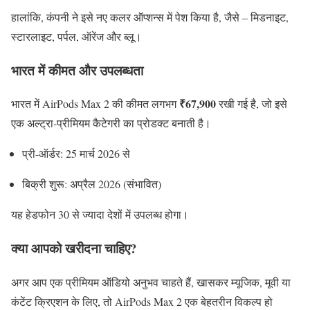
हालांकि,
कंपनी
ने
इसे
नए
कलर
ऑप्शन्स
में
पेश
किया
है,
जैसे –
मिडनाइट,
स्टारलाइट,
पर्पल,
ऑरेंज
और
ब्लू।
भारत
में
कीमत
और
उपलब्धता
₹
67,900
भारत
में
AirPods
Max
2
की
कीमत
लगभग
रखी
गई
है,
जो
इसे
एक
अल्ट्रा-
प्रीमियम
कैटेगरी
का
प्रोडक्ट
बनाती
है।
प्री-
ऑर्डर:
25
मार्च
2026
से
बिक्री
शुरू:
अप्रैल
2026 (
संभावित)
यह
हेडफोन
30
से
ज्यादा
देशों
में
उपलब्ध
होगा।
क्या
आपको
खरीदना
चाहिए?
अगर
आप
एक
प्रीमियम
ऑडियो
अनुभव
चाहते
हैं,
खासकर
म्यूजिक,
मूवी
या
कंटेंट
क्रिएशन
के
लिए,
तो
AirPods
Max
2
एक
बेहतरीन
विकल्प
हो