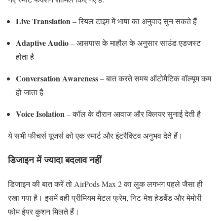
Live
Translation
–
रियल
टाइम
में
भाषा
का
अनुवाद
सुन
सकते
हैं
Adaptive
Audio
–
आसपास
के
माहौल
के
अनुसार
साउंड
एडजस्ट
होता
है
Conversation
Awareness
–
बात
करते
समय
ऑटोमैटिक
वॉल्यूम
कम
हो
जाता
है
Voice
Isolation
–
कॉल
के
दौरान
आवाज
और
क्लियर
सुनाई
देती
है
ये
सभी
फीचर्स
यूजर्स
को
एक
स्मार्ट
और
इंटरैक्टिव
अनुभव
देते
हैं।
डिजाइन
में
ज्यादा
बदलाव
नहीं
डिजाइन
की
बात
करें
तो
AirPods
Max
2
का
लुक
लगभग
पहले
जैसा
ही
रखा
गया
है।
इसमें
वही
प्रीमियम
मेटल
फ्रेम,
निट-
मेश
हेडबैंड
और
मेमोरी
फोम
ईयर
कुशन
मिलते
हैं।