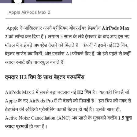
Apple AirPods Max 2
AirPods
Max
Apple
ने
आखिरकार
अपने
प्रीमियम
ओवर-
ईयर
हेडफोन
2
को
लॉन्च
कर
दिया
है।
लगभग
5
साल
के
लंबे
इंतजार
के
बाद
आए
इस
नए
मॉडल
में
कई
बड़े
अपग्रेड
देखने
को
मिलते
हैं।
कंपनी
ने
इसमें
नई
H2
चिप,
बेहतर
साउंड
क्वालिटी,
और
एडवांस
AI
फीचर्स
दिए
हैं,
जो
इसे
पहले
से
कहीं
ज्यादा
स्मार्ट
और
पावरफुल
बनाते
हैं।
दमदार
H2
चिप
के
साथ
बेहतर
परफॉर्मेंस
H2
चिप
AirPods
Max
2
में
सबसे
बड़ा
बदलाव
नई
है।
यह
वही
चिप
है
जो
Apple
के
नए
AirPods
Pro
में
भी
देखने
को
मिलती
है।
इस
चिप
की
मदद
से
हेडफोन
की
ऑडियो
प्रोसेसिंग
काफी
बेहतर
हो
गई
है।
इसके
साथ
ही,
1.5
गुना
Active
Noise
Cancellation (
ANC)
अब
पहले
के
मुकाबले
करीब
ज्यादा
प्रभावी
हो
गया
है।