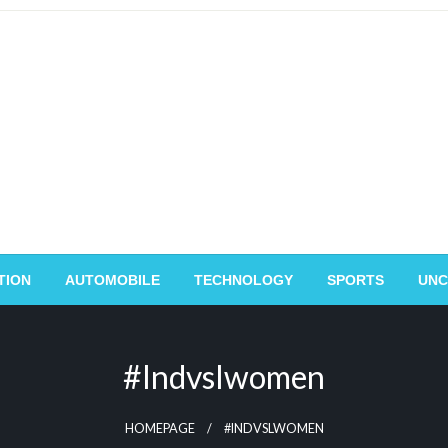
TION
AUTOMOBILE
TECHNOLOGY
SPORTS
UNC
#indvslwomen
HOMEPAGE
#INDVSLWOMEN